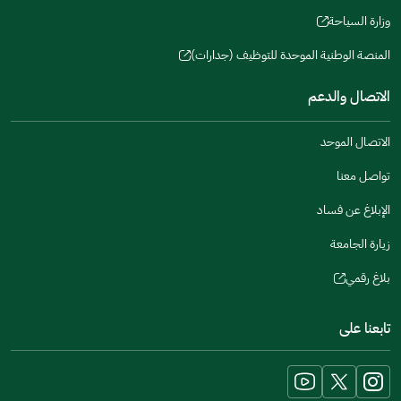
a
window)
in
وزارة السياحة
new
(opens
a
window)
in
المنصة الوطنية الموحدة للتوظيف (جدارات)
new
(opens
a
window)
in
الاتصال والدعم
new
a
window)
new
الاتصال الموحد
window)
تواصل معنا
الإبلاغ عن فساد
زيارة الجامعة
بلاغ رقمي
(opens
in
تابعنا على
a
new
window)