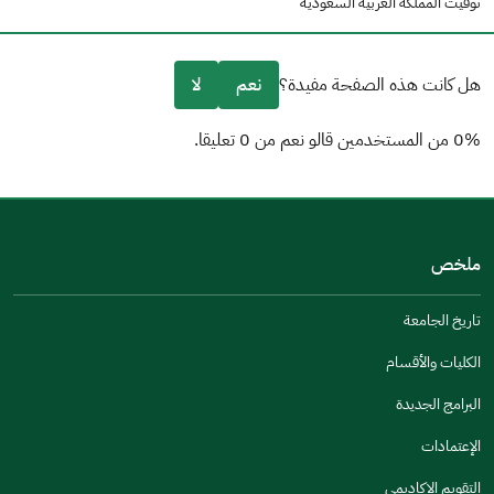
توقيت المملكة العربية السعودية
هل كانت هذه الصفحة مفيدة؟
نعم
لا
0% من المستخدمين قالو نعم من 0 تعليقا.
من فضلك أخبرنا بالسبب
(يمكنك اختيار خيارات متعددة)
ملخص
مكتوبة بشكل جيد
الإجابات كانت مرتبطة
تاريخ الجامعة
تصميمه يجعله سهل القراءة
الكليات والأقسام
أخرى
البرامج الجديدة
كانت مفيدة
الإعتمادات
جنس
التقويم الاكاديمي