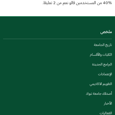
40% من المستخدمين قالو نعم من 2 تعليقا.
من فضلك أخبرنا بالسبب
(يمكنك اختيار خيارات متعددة)
ملخص
مكتوبة بشكل جيد
الإجابات كانت مرتبطة
تاريخ الجامعة
تصميمه يجعله سهل القراءة
الكليات والأقسام
أخرى
البرامج الجديدة
كانت مفيدة
الإعتمادات
جنس
التقويم الاكاديمي
ذكر
انثى
أصدقاء جامعة تبوك
الأخبار
الفعاليات