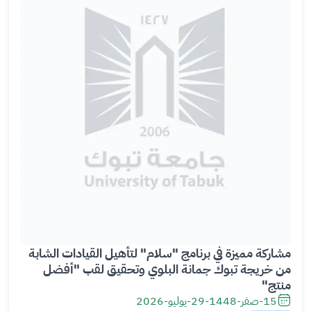
ة
مشاركة مميزة في برنامج "سلام" لتأهيل القيادات الشابة
من خريجة تبوك جمانة البلوي وتحقيق لقب "أفضل
منتج"
15-صفر-1448
-
29-يوليو-2026