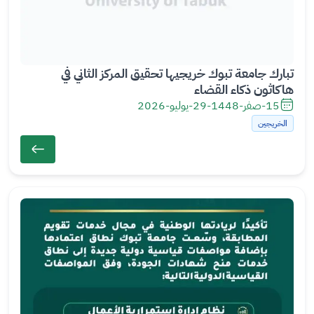
تبارك جامعة تبوك خريجيها تحقيق المركز الثاني في
هاكاثون ذكاء القضاء
15-صفر-1448
-
29-يوليو-2026
الخريجين
ال
ص
ور
ة