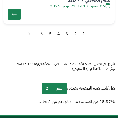
06-محرم-1448
-
21-يونيو-2026
…
Next
Page
6
Page
5
Page
4
Page
3
Page
2
Page
1
Pagination
page
تاريخ آخر تعديل
2026/07/05 - 11:31 ص
20/محرم/1448 - 14:31
توقيت المملكة العربية السعودية
هل كانت هذه الصفحة مفيدة؟
نعم
لا
28.57% من المستخدمين قالو نعم من 2 تعليقا.