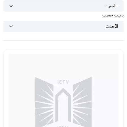
ترتيب حسب
ال
ص
ور
ة