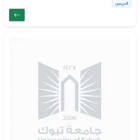
الخريجين
ال
ص
ور
ة