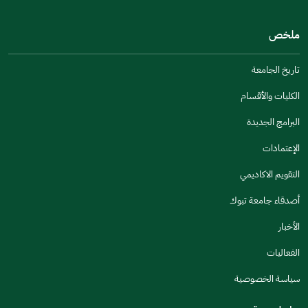
من فضلك أخبرنا بالسبب
(يمكنك اختيار خيارات متعددة)
ملخص
مكتوبة بشكل جيد
الإجابات كانت مرتبطة
تاريخ الجامعة
تصميمه يجعله سهل القراءة
الكليات والأقسام
أخرى
البرامج الجديدة
كانت مفيدة
الإعتمادات
جنس
التقويم الاكاديمي
ذكر
انثى
أصدقاء جامعة تبوك
الأخبار
الفعاليات
اخبرنا عن تجربتك في هذه الخدمة
سياسة الخصوصية