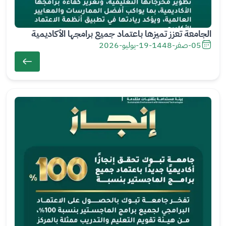
الجامعة تعزز تميزها باعتماد جميع برامجها الأكاديمية
05-صفر-1448
-
19-يوليو-2026
ال
ص
ور
ة