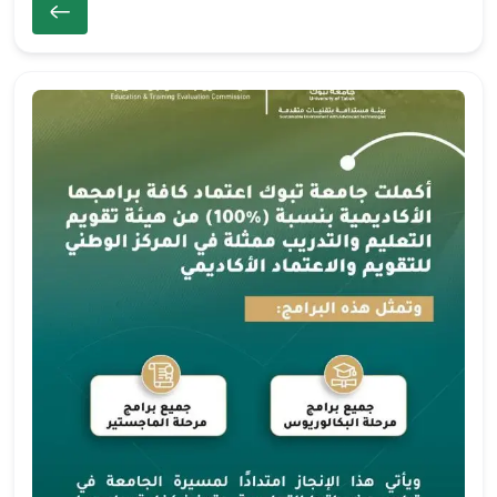
ال
ص
ور
ة