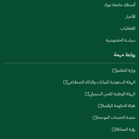
أصدقاء جامعة تبوك
الأخبار
الفعاليات
سياسة الخصوصية
روابط مهمة
وزارة التعليم
(opens
in
الهيئة السعودية للبيانات والذكاء الصطناعي
(opens
a
in
الهيئة الوطنية للامن السيبراني
new
(opens
a
window)
in
هيئة الحكومة الرقمية
new
(opens
a
window)
in
منصة الخدمات الموحدة
new
(opens
a
window)
in
رؤية المملكة
new
(opens
a