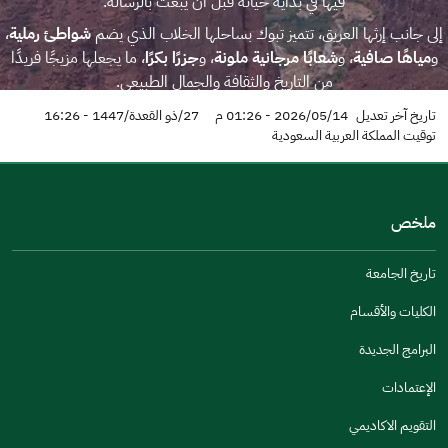
فيها في بداية حياته قبل أن يُبعث بالرسالة.
إلى جانب إرثها العريق، تتميز تبوك بساحلها الخلاب الذي يضم
شواطئ رملية
،
و
مياهًا صافية
، و
شعابًا مرجانية ملونة
، و
جزرًا بكرًا
، ما يجعلها مزيجًا فريدًا
من التاريخ والثقافة والجمال الطبيعي.
تاريخ آخر تعديل
2026/05/14 - 01:26 م
27/ذو القعدة/1447 - 16:26
توقيت المملكة العربية السعودية
المزيد عن تبوك
ملخص
تاريخ الجامعة
الكليات والأقسام
البرامج الجديدة
الإعتمادات
التقويم الاكاديمي