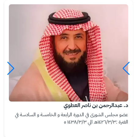
ال
ال
ص
ص
ور
ور
ة
ة
د. عبدالرحمن بن ناصر العطوي
عضو مجلس الشورى في الدورة الرابعة و الخامسة و السادسة في
الفترة :١٤٢٦/٣/٣هـ الي ١٤٣٨/٣/٣ ه