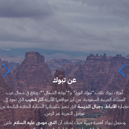
عن تبوك
تُعرف تبوك بلقب
"تبوك الورد"
و*"بوابة الشمال"*، وتقع في شمال غرب
المملكة العربية السعودية. من أبرز مواقعها الأثرية
آثار شعيب
التي تعود إلى
حضارة
الأنباط
، و
جبال الديسة
التي تتميز بتكويناتها الجبلية الخلابة الناتجة عن
عوامل التعرية عبر الزمن.
وتحمل تبوك أهمية دينية حيث يُعتقد أن
النبي موسى عليه السلام
عاش