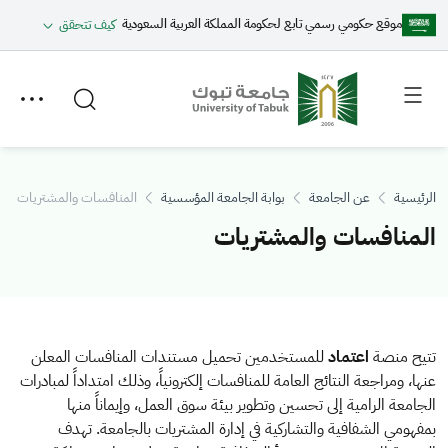
موقع حكومي رسمي تابع لحكومة المملكة العربية السعودية
كيف تتحقق
Toggle
Toggle
secondary
main
menu
menu
الرئيسية
عن الجامعة
بوابة الجامعة المؤسسية
المنافسات والمشتريات
المنافسات والمشتريات
المحتوى
تتيح منصة
اعتماد
للمستخدمين تحميل مستندات المنافسات المعلن
عنها، ومراجعة النتائج العامة للمنافسات إلكترونياً، وذلك امتداداً لمبادرات
الجامعة الرامية إلى تحسين وتطوير بيئة سوق العمل، وإيماناً منها
بمفهومي الشفافية والتشاركية في إدارة المشتريات بالجامعة. تهدف