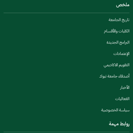
ملخص
مكتوبة بشكل جيد
الإجابات كانت مرتبطة
تاريخ الجامعة
تصميمه يجعله سهل القراءة
الكليات والأقسام
أخرى
البرامج الجديدة
كانت مفيدة
الإعتمادات
جنس
التقويم الاكاديمي
ذكر
انثى
أصدقاء جامعة تبوك
الأخبار
الفعاليات
اخبرنا عن تجربتك في هذه الخدمة
سياسة الخصوصية
روابط مهمة