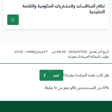
ور
ور
نظام المنافسات والمشتريات الحكومية واللائحة
ة
ة
التنفيذية
را
ب
ط
تاريخ آخر تعديل
2026/07/02 - 08:35 ص
17/محرم/1448 - 11:35
توقيت المملكة العربية السعودية
هل كانت هذه الصفحة مفيدة؟
نعم
لا
0% من المستخدمين قالو نعم من 0 تعليقا.
من فضلك أخبرنا بالسبب
(يمكنك اختيار خيارات متعددة)