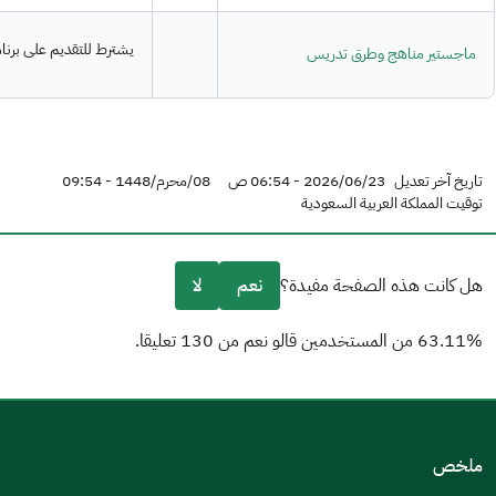
يشترط للتقديم على برنا
ماجستير مناهج وطرق تدريس
تاريخ آخر تعديل
2026/06/23 - 06:54 ص
08/محرم/1448 - 09:54
توقيت المملكة العربية السعودية
هل كانت هذه الصفحة مفيدة؟
نعم
لا
63.11% من المستخدمين قالو نعم من 130 تعليقا.
من فضلك أخبرنا بالسبب
(يمكنك اختيار خيارات متعددة)
ملخص
مكتوبة بشكل جيد