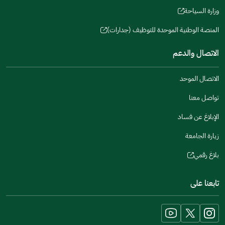
a
window)
in
وزارة السياحة
new
(opens
a
window)
in
المنصة الوطنية الموحدة للتوظيف (جدارات)
new
(opens
a
window)
in
الاتصال والدعم
new
a
window)
new
الاتصال الموحد
window)
تواصل معنا
الإبلاغ عن فساد
زيارة الجامعة
بلاغ رقمي
(opens
in
تابعنا على
a
new
window)