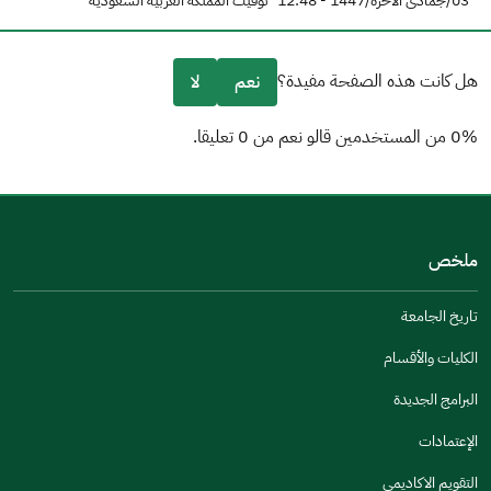
03/جمادى الآخرة/1447 - 12:48
توقيت المملكة العربية السعودية
هل كانت هذه الصفحة مفيدة؟
نعم
لا
0% من المستخدمين قالو نعم من 0 تعليقا.
من فضلك أخبرنا بالسبب
(يمكنك اختيار خيارات متعددة)
ملخص
مكتوبة بشكل جيد
الإجابات كانت مرتبطة
تاريخ الجامعة
تصميمه يجعله سهل القراءة
الكليات والأقسام
أخرى
البرامج الجديدة
كانت مفيدة
الإعتمادات
جنس
التقويم الاكاديمي