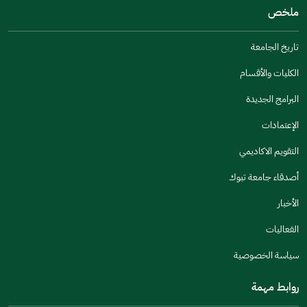
ملخص
مكتوبة بشكل جيد
الإجابات كانت مرتبطة
تاريخ الجامعة
تصميمه يجعله سهل القراءة
الكليات والأقسام
أخرى
البرامج الجديدة
كانت مفيدة
الإعتمادات
جنس
التقويم الاكاديمي
ذكر
انثى
أصدقاء جامعة تبوك
الأخبار
الفعاليات
اخبرنا عن تجربتك في هذه الخدمة
سياسة الخصوصية
روابط مهمة