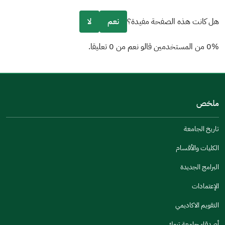
هل كانت هذه الصفحة مفيدة؟
نعم
لا
0% من المستخدمين قالو نعم من 0 تعليقا.
من فضلك أخبرنا بالسبب
(يمكنك اختيار خيارات متعددة)
ملخص
مكتوبة بشكل جيد
الإجابات كانت مرتبطة
تاريخ الجامعة
تصميمه يجعله سهل القراءة
الكليات والأقسام
أخرى
البرامج الجديدة
كانت مفيدة
الإعتمادات
جنس
التقويم الاكاديمي
ذكر
انثى
أصدقاء جامعة تبوك