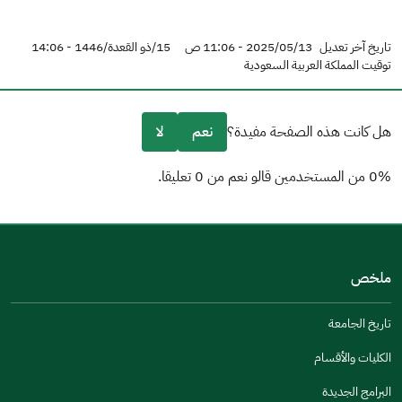
تاريخ آخر تعديل
2025/05/13 - 11:06 ص
15/ذو القعدة/1446 - 14:06
توقيت المملكة العربية السعودية
هل كانت هذه الصفحة مفيدة؟
نعم
لا
0% من المستخدمين قالو نعم من 0 تعليقا.
من فضلك أخبرنا بالسبب
(يمكنك اختيار خيارات متعددة)
ملخص
مكتوبة بشكل جيد
الإجابات كانت مرتبطة
تاريخ الجامعة
تصميمه يجعله سهل القراءة
الكليات والأقسام
أخرى
البرامج الجديدة