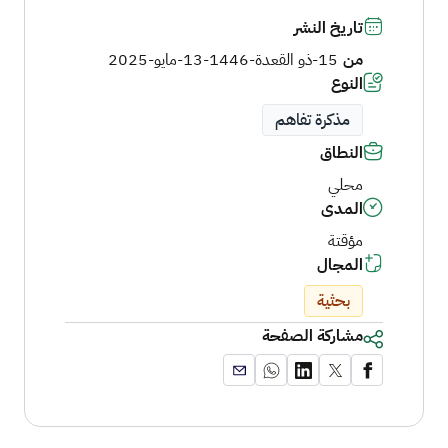
تاريخ النشر
من
15-ذو القعدة-1446
-
13-مايو-2025
النوع
مذكرة تفاهم
النطاق
محلي
المدى
مؤقتة
المجال
بحثية
مشاركة الصفحة