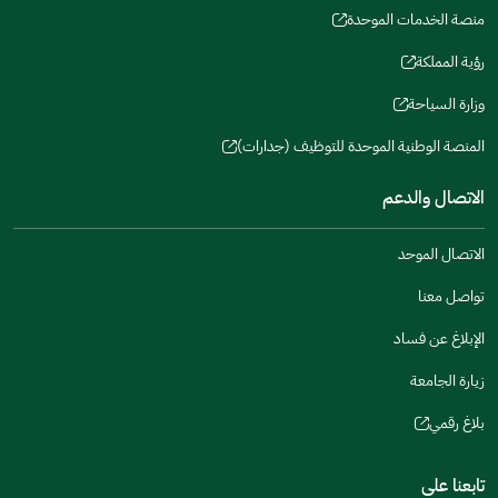
a
window)
in
منصة الخدمات الموحدة
new
(opens
a
window)
in
رؤية المملكة
new
(opens
a
window)
in
وزارة السياحة
new
(opens
a
window)
in
المنصة الوطنية الموحدة للتوظيف (جدارات)
new
(opens
a
window)
in
الاتصال والدعم
new
a
window)
new
الاتصال الموحد
window)
تواصل معنا
الإبلاغ عن فساد
زيارة الجامعة
بلاغ رقمي
(opens
in
تابعنا على
a