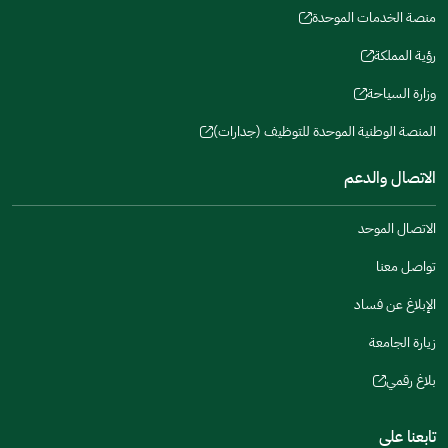
a
window)
in
منصة الخدمات الموحدة
new
(opens
a
window)
in
رؤية المملكة
new
(opens
a
window)
in
وزارة السياحة
new
(opens
a
window)
in
المنصة الوطنية الموحدة للتوظيف (جدارات)
new
(opens
a
window)
in
الاتصال والدعم
new
a
window)
new
الاتصال الموحد
window)
تواصل معنا
الإبلاغ عن فساد
زيارة الجامعة
بلاغ رقمي
(opens
in
تابعنا على
a