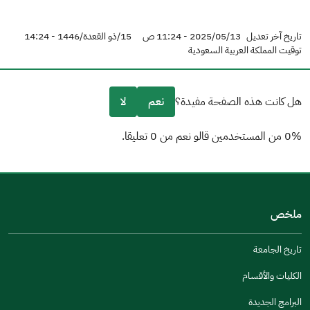
تاريخ آخر تعديل
2025/05/13 - 11:24 ص
15/ذو القعدة/1446 - 14:24
توقيت المملكة العربية السعودية
هل كانت هذه الصفحة مفيدة؟
نعم
لا
0% من المستخدمين قالو نعم من 0 تعليقا.
من فضلك أخبرنا بالسبب
(يمكنك اختيار خيارات متعددة)
ملخص
مكتوبة بشكل جيد
الإجابات كانت مرتبطة
تاريخ الجامعة
تصميمه يجعله سهل القراءة
الكليات والأقسام
أخرى
البرامج الجديدة