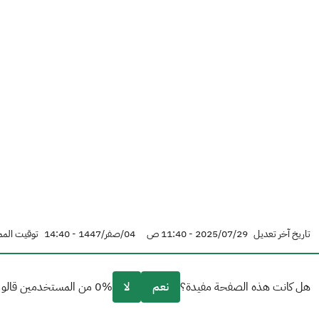
تاريخ آخر تعديل
2025/07/29 - 11:40 ص
04/صفر/1447 - 14:40
توقيت المم
هل كانت هذه الصفحة مفيدة؟
نعم
لا
0% من المستخدمين قالو نعم من 0 تعليقا.