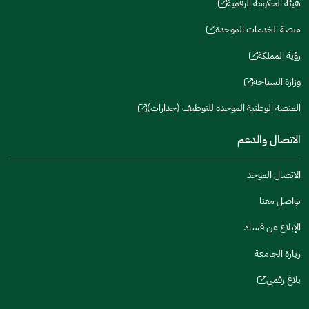
in
هيئة الحكومة الرقمية
new
(opens
a
window)
in
منصة الخدمات الموحدة
new
(opens
a
window)
in
رؤية المملكة
new
(opens
a
window)
in
وزارة السياحة
new
(opens
a
window)
in
المنصة الوطنية الموحدة للتوظيف (جدارات)
new
(opens
a
window)
in
الاتصال والدعم
new
a
window)
new
الاتصال الموحد
window)
تواصل معنا
الإبلاغ عن فساد
زيارة الجامعة
بلاغ رقمي
(opens
in