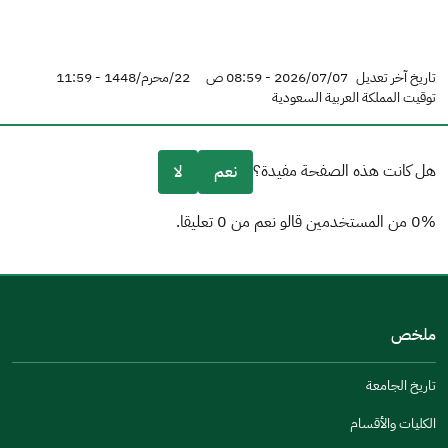
تاريخ آخر تعديل
2026/07/07 - 08:59 ص
22/محرم/1448 - 11:59
توقيت المملكة العربية السعودية
هل كانت هذه الصفحة مفيدة؟
نعم
لا
0% من المستخدمين قالو نعم من 0 تعليقا.
من فضلك أخبرنا بالسبب
(يمكنك اختيار خيارات متعددة)
ملخص
مكتوبة بشكل جيد
الإجابات كانت مرتبطة
تاريخ الجامعة
تصميمه يجعله سهل القراءة
الكليات والأقسام