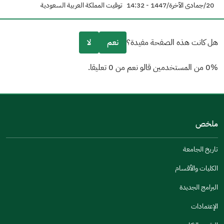
20/جمادى الآخرة/1447 - 14:32
توقيت المملكة العربية السعودية
هل كانت هذه الصفحة مفيدة؟
نعم
لا
0% من المستخدمين قالو نعم من 0 تعليقا.
من فضلك أخبرنا بالسبب
(يمكنك اختيار خيارات متعددة)
ملخص
مكتوبة بشكل جيد
الإجابات كانت مرتبطة
تاريخ الجامعة
تصميمه يجعله سهل القراءة
الكليات والأقسام
أخرى
البرامج الجديدة
كانت مفيدة
الإعتمادات
جنس