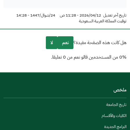
تاريخ آخر تعديل
2026/04/12 - 11:28 ص
24/شوال/1447 - 14:28
توقيت المملكة العربية السعودية
هل كانت هذه الصفحة مفيدة؟
نعم
لا
0% من المستخدمين قالو نعم من 0 تعليقا.
من فضلك أخبرنا بالسبب
(يمكنك اختيار خيارات متعددة)
ملخص
مكتوبة بشكل جيد
الإجابات كانت مرتبطة
تاريخ الجامعة
تصميمه يجعله سهل القراءة
الكليات والأقسام
أخرى
البرامج الجديدة