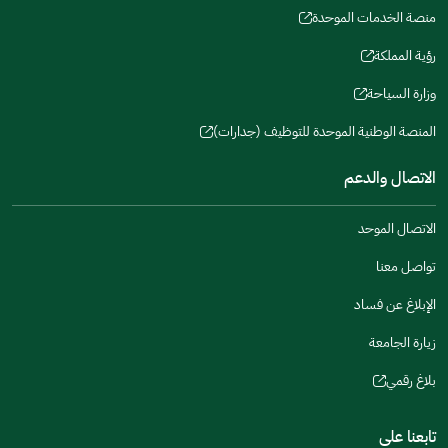
a
window)
in
منصة الخدمات الموحدة
new
(opens
a
window)
in
رؤية المملكة
new
(opens
a
window)
in
وزارة السياحة
new
(opens
a
window)
in
المنصة الوطنية الموحدة للتوظيف (جدارات)
new
(opens
a
window)
in
الاتصال والدعم
new
a
window)
new
الاتصال الموحد
window)
تواصل معنا
الإبلاغ عن فساد
زيارة الجامعة
بلاغ رقمي
(opens
in
تابعنا على
a