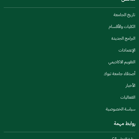
مكتوبة بشكل جيد
الإجابات كانت مرتبطة
تاريخ الجامعة
تصميمه يجعله سهل القراءة
الكليات والأقسام
أخرى
البرامج الجديدة
كانت مفيدة
الإعتمادات
جنس
التقويم الاكاديمي
ذكر
انثى
أصدقاء جامعة تبوك
الأخبار
الفعاليات
اخبرنا عن تجربتك في هذه الخدمة
سياسة الخصوصية
روابط مهمة