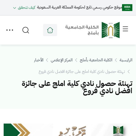
موقع حكومي رسمي تابع لحكومة المملكة العربية السعودية
كيف تتحقق
Toggle
Toggle
secondary
main
menu
menu
الرئيسية
الكلية الجامعية بأملج
المركز الإعلامي
الأخبار
​تهنئة حصول نادي كلية املج على جائزة افضل نادي فروع
​تهنئة حصول نادي كلية املج على جائزة
افضل نادي فروع
الصورة