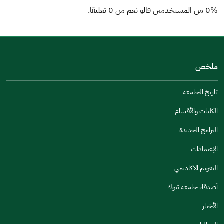
0% من المستخدمين قالو نعم من 0 تعليقا.
من فضلك أخبرنا بالسبب
(يمكنك اختيار خيارات متعددة)
ملخص
مكتوبة بشكل جيد
الإجابات كانت مرتبطة
تاريخ الجامعة
تصميمه يجعله سهل القراءة
الكليات والأقسام
أخرى
البرامج الجديدة
كانت مفيدة
الإعتمادات
جنس
التقويم الاكاديمي
ذكر
انثى
أصدقاء جامعة تبوك
الأخبار