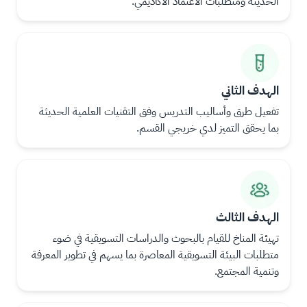
الحديثة ومتطلبات الاعتماد الأكاديمي.
ال
ال
ص
ص
ور
ور
الهدف الثاني
ة
ة
تفعيل طرق وأساليب التدريس وفق التقنيات العلمية الحديثة
بما يحقق التميز لدي خريجي القسم.
ال
ال
ص
ص
ور
ور
الهدف الثالث
ة
ة
تهيئة المناخ للقيام بالبحوث والدراسات التسويقية في ضوء
متطلبات البيئة التسويقية المعاصرة بما يسهم في تطوير المعرفة
وتنمية المجتمع.