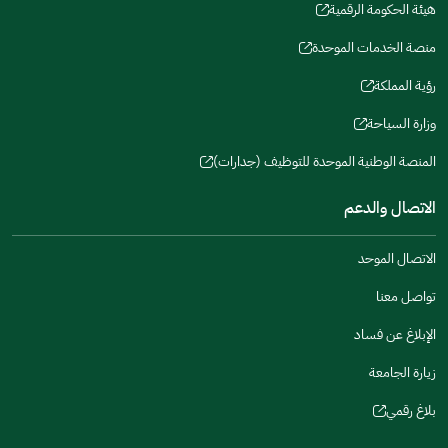
window)
window)
window)
in
هيئة الحكومة الرقمية
new
(opens
a
window)
in
منصة الخدمات الموحدة
new
(opens
a
window)
in
رؤية المملكة
new
(opens
a
window)
in
وزارة السياحة
new
(opens
a
window)
in
المنصة الوطنية الموحدة للتوظيف (جدارات)
new
(opens
a
window)
in
الاتصال والدعم
new
a
window)
new
الاتصال الموحد
window)
تواصل معنا
الإبلاغ عن فساد
زيارة الجامعة
بلاغ رقمي
(opens
in