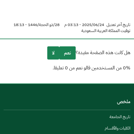
تاريخ آخر تعديل
2025/06/24 - 03:13 م
28/ذو الحجة/1446 - 18:13
توقيت المملكة العربية السعودية
هل كانت هذه الصفحة مفيدة؟
نعم
لا
0% من المستخدمين قالو نعم من 0 تعليقا.
من فضلك أخبرنا بالسبب
(يمكنك اختيار خيارات متعددة)
ملخص
مكتوبة بشكل جيد
الإجابات كانت مرتبطة
تاريخ الجامعة
تصميمه يجعله سهل القراءة
الكليات والأقسام