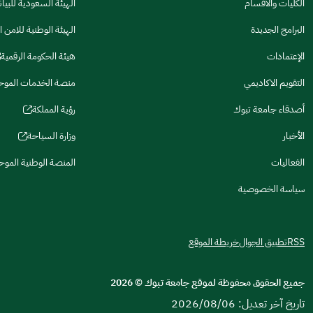
in
تصميمه يجعله سهل القراءة
الكليات والأقسام
الهيئة السعودية للبيا
(opens
a
in
البرامج الجديدة
الهيئة الوطنية للامن ا
أخرى
new
(opens
a
window)
in
الإعتمادات
هيئة الحكومة الرقمية
كانت مفيدة
new
(opens
a
window)
in
التقويم الاكاديمي
منصة الخدمات الموح
new
(opens
(opens
جنس
a
window)
in
in
ذكر
انثى
أصدقاء جامعة تبوك
رؤية المملكة
new
(opens
a
a
window)
in
الأخبار
وزارة السياحة
new
new
(opens
a
window)
window)
in
الفعاليات
المنصة الوطنية المو
(opens
(opens
(opens
(opens
للحصول على معلومات إضافية، يمكنك مراجعة
المشاركة الالكترونية
و
السيا
new
(opens
a
in
in
in
in
window)
in
سياسة الخصوصية
new
a
a
a
a
a
window)
new
new
new
new
new
window)
window)
window)
window)
window)
RSS
تطبيق الجوال
خريطة الموقع
جميع الحقوق محفوظة لموقع جامعة تبوك
©
2026
تاريخ آخر تعديل: 2026/08/06