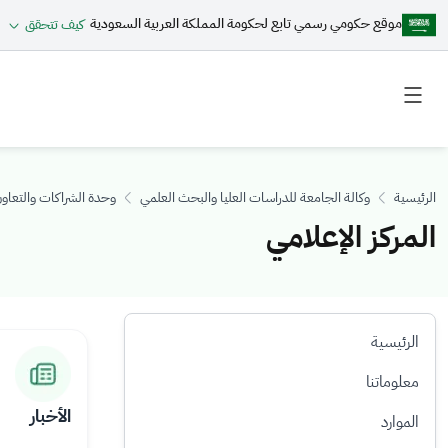
موقع حكومي رسمي تابع لحكومة المملكة العربية السعودية
كيف تتحقق
Toggle
Toggle
secondary
main
menu
menu
الرئيسية
وكالة الجامعة للدراسات العليا والبحث العلمي
وحدة الشراكات والتعاون
المركز الإعلامي
الرئيسية
ال
ال
ال
ال
ال
ال
ص
ص
ص
ص
ص
ص
معلوماتنا
ور
ور
ور
ور
ور
ور
الأخبار
الموارد
ة
ة
ة
ة
ة
ة
را
را