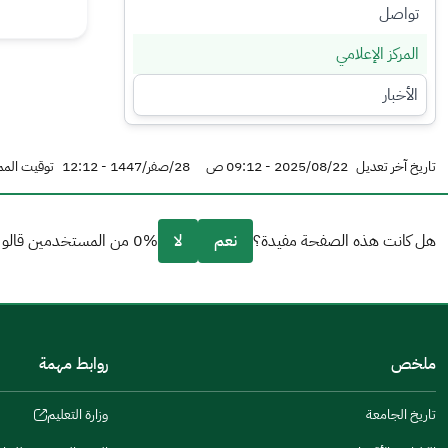
تواصل
ب
ب
ط
ط
المركز الإعلامي
الأخبار
تاريخ آخر تعديل
2025/08/22 - 09:12 ص
28/صفر/1447 - 12:12
توقيت المم
هل كانت هذه الصفحة مفيدة؟
نعم
لا
0% من المستخدمين قالو نعم من 0 تعليقا.
من فضلك أخبرنا بالسبب
(يمكنك اختيار خيارات متعددة)
ملخص
روابط مهمة
مكتوبة بشكل جيد
الإجابات كانت مرتبطة
تاريخ الجامعة
وزارة التعليم
(opens