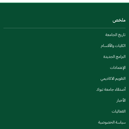
من فضلك أخبرنا بالسبب
(يمكنك اختيار خيارات متعددة)
ملخص
مكتوبة بشكل جيد
الإجابات كانت مرتبطة
تاريخ الجامعة
تصميمه يجعله سهل القراءة
الكليات والأقسام
أخرى
البرامج الجديدة
كانت مفيدة
الإعتمادات
جنس
التقويم الاكاديمي
ذكر
انثى
أصدقاء جامعة تبوك
الأخبار
الفعاليات
اخبرنا عن تجربتك في هذه الخدمة
سياسة الخصوصية