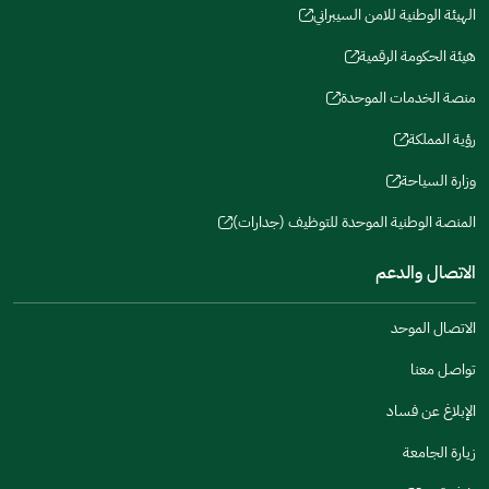
new
new
a
a
in
الهيئة الوطنية للامن السيبراني
new
window)
window)
new
new
(opens
a
window)
window)
window)
in
هيئة الحكومة الرقمية
new
(opens
a
window)
in
منصة الخدمات الموحدة
new
(opens
a
window)
in
رؤية المملكة
new
(opens
a
window)
in
وزارة السياحة
new
(opens
a
window)
in
المنصة الوطنية الموحدة للتوظيف (جدارات)
new
(opens
a
window)
in
الاتصال والدعم
new
a
window)
new
الاتصال الموحد
window)
تواصل معنا
الإبلاغ عن فساد
زيارة الجامعة