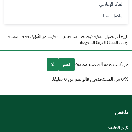
المركز الإعلامي
تواصل معنا
تاريخ آخر تعديل
2025/11/05 - 01:53 م
14/جمادى الأولى/1447 - 16:53
توقيت المملكة العربية السعودية
هل كانت هذه الصفحة مفيدة؟
نعم
لا
0% من المستخدمين قالو نعم من 0 تعليقا.
من فضلك أخبرنا بالسبب
(يمكنك اختيار خيارات متعددة)
ملخص
مكتوبة بشكل جيد
الإجابات كانت مرتبطة
تاريخ الجامعة