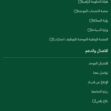
window)
window)
window)
in
هيئة الحكومة الرقمية
new
(opens
a
window)
in
منصة الخدمات الموحدة
new
(opens
a
window)
in
رؤية المملكة
new
(opens
a
window)
in
وزارة السياحة
new
(opens
a
window)
in
المنصة الوطنية الموحدة للتوظيف (جدارات)
new
(opens
a
window)
in
الاتصال والدعم
new
a
window)
new
الاتصال الموحد
window)
تواصل معنا
الإبلاغ عن فساد
زيارة الجامعة
بلاغ رقمي
(opens
in