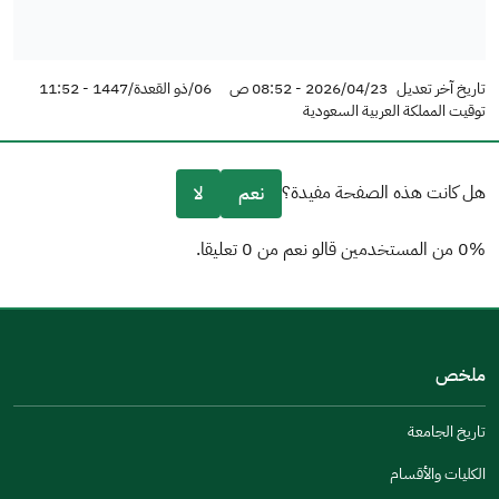
تاريخ آخر تعديل
2026/04/23 - 08:52 ص
06/ذو القعدة/1447 - 11:52
توقيت المملكة العربية السعودية
هل كانت هذه الصفحة مفيدة؟
نعم
لا
0% من المستخدمين قالو نعم من 0 تعليقا.
من فضلك أخبرنا بالسبب
(يمكنك اختيار خيارات متعددة)
ملخص
مكتوبة بشكل جيد
الإجابات كانت مرتبطة
تاريخ الجامعة
تصميمه يجعله سهل القراءة
الكليات والأقسام