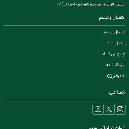
window)
in
المنصة الوطنية الموحدة للتوظيف (جدارات)
new
(opens
a
window)
in
الاتصال والدعم
new
a
window)
new
الاتصال الموحد
window)
تواصل معنا
الإبلاغ عن فساد
زيارة الجامعة
بلاغ رقمي
(opens
in
تابعنا على
a
new
window)
أدوات الاتاحة والوصول