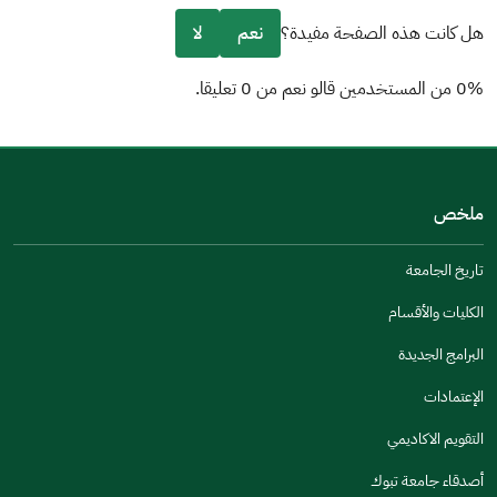
هل كانت هذه الصفحة مفيدة؟
نعم
لا
0% من المستخدمين قالو نعم من 0 تعليقا.
من فضلك أخبرنا بالسبب
(يمكنك اختيار خيارات متعددة)
ملخص
مكتوبة بشكل جيد
الإجابات كانت مرتبطة
تاريخ الجامعة
تصميمه يجعله سهل القراءة
الكليات والأقسام
أخرى
البرامج الجديدة
كانت مفيدة
الإعتمادات
جنس
التقويم الاكاديمي
ذكر
انثى
أصدقاء جامعة تبوك