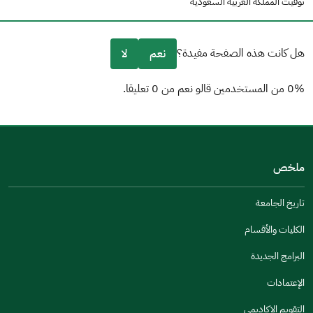
توقيت المملكة العربية السعودية
هل كانت هذه الصفحة مفيدة؟
نعم
لا
0% من المستخدمين قالو نعم من 0 تعليقا.
من فضلك أخبرنا بالسبب
(يمكنك اختيار خيارات متعددة)
ملخص
مكتوبة بشكل جيد
الإجابات كانت مرتبطة
تاريخ الجامعة
تصميمه يجعله سهل القراءة
الكليات والأقسام
أخرى
البرامج الجديدة
كانت مفيدة
الإعتمادات
جنس
التقويم الاكاديمي