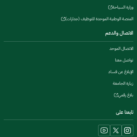
a
window)
in
وزارة السياحة
new
(opens
a
window)
in
المنصة الوطنية الموحدة للتوظيف (جدارات)
new
(opens
a
window)
in
الاتصال والدعم
new
a
window)
new
الاتصال الموحد
window)
تواصل معنا
الإبلاغ عن فساد
زيارة الجامعة
بلاغ رقمي
(opens
in
تابعنا على
a
new
window)