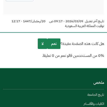
تاريخ آخر تعديل
2026/03/09 - 09:17 ص
20/رمضان/1447 - 12:17
توقيت المملكة العربية السعودية
هل كانت هذه الصفحة مفيدة؟
نعم
لا
0% من المستخدمين قالو نعم من 0 تعليقا.
من فضلك أخبرنا بالسبب
(يمكنك اختيار خيارات متعددة)
ملخص
مكتوبة بشكل جيد
الإجابات كانت مرتبطة
تاريخ الجامعة
تصميمه يجعله سهل القراءة
الكليات والأقسام