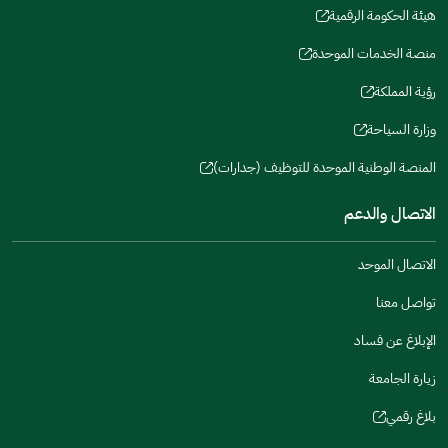
window)
window)
window)
in
هيئة الحكومة الرقمية
new
(opens
a
window)
in
منصة الخدمات الموحدة
new
(opens
a
window)
in
رؤية المملكة
new
(opens
a
window)
in
وزارة السياحة
new
(opens
a
window)
in
المنصة الوطنية الموحدة للتوظيف (جدارات)
new
(opens
a
window)
in
الاتصال والدعم
new
a
window)
new
الاتصال الموحد
window)
تواصل معنا
الإبلاغ عن فساد
زيارة الجامعة
بلاغ رقمي
(opens