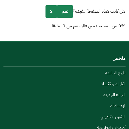
هل كانت هذه الصفحة مفيدة؟
نعم
لا
0% من المستخدمين قالو نعم من 0 تعليقا.
من فضلك أخبرنا بالسبب
(يمكنك اختيار خيارات متعددة)
ملخص
مكتوبة بشكل جيد
الإجابات كانت مرتبطة
تاريخ الجامعة
تصميمه يجعله سهل القراءة
الكليات والأقسام
أخرى
البرامج الجديدة
كانت مفيدة
الإعتمادات
جنس
التقويم الاكاديمي
ذكر
انثى
أصدقاء جامعة تبوك