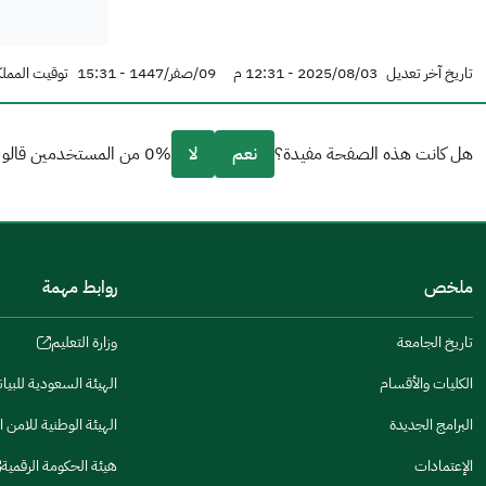
تاريخ آخر تعديل
2025/08/03 - 12:31 م
09/صفر/1447 - 15:31
توقيت المملك
هل كانت هذه الصفحة مفيدة؟
نعم
لا
0% من المستخدمين قالو نعم من 0 تعليقا.
من فضلك أخبرنا بالسبب
(يمكنك اختيار خيارات متعددة)
ملخص
روابط مهمة
مكتوبة بشكل جيد
الإجابات كانت مرتبطة
تاريخ الجامعة
وزارة التعليم
(opens
in
تصميمه يجعله سهل القراءة
الكليات والأقسام
الهيئة السعودية للبيا
(opens
a
in
البرامج الجديدة
الهيئة الوطنية للامن ا
أخرى
new
(opens
a
window)
in
الإعتمادات
هيئة الحكومة الرقمية
كانت مفيدة
new
(opens