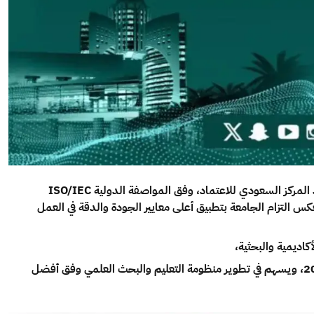
حصل معمل الهندسة البيئية بكلية الهندسة في جامعة تبوك على اعتماد المركز السعودي للاعتماد، وفق المواصفة الدولية ISO/IEC
از يعكس التزام الجامعة بتطبيق أعلى معايير الجودة والدقة في العمل
كاديمية والبحثية،
ودعم مسيرة التميز والابتكار، بما يواكب مستهدفات رؤية المملكة 2030، ويسهم في تطوير منظومة التعليم والبحث العلمي وفق أفضل