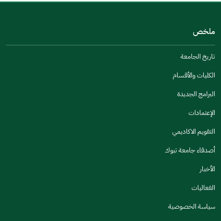
من فضلك أخبرنا بالسبب
(يمكنك اختيار خيارات متعددة)
ملخص
مكتوبة بشكل جيد
الإجابات كانت مرتبطة
تاريخ الجامعة
تصميمه يجعله سهل القراءة
الكليات والأقسام
أخرى
البرامج الجديدة
كانت مفيدة
الإعتمادات
جنس
التقويم الاكاديمي
ذكر
انثى
أصدقاء جامعة تبوك
الأخبار
الفعاليات
اخبرنا عن تجربتك في هذه الخدمة
سياسة الخصوصية