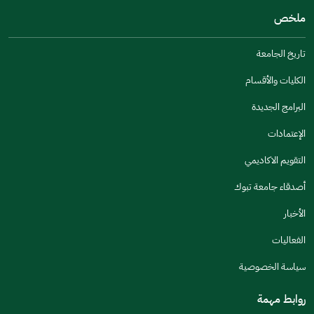
ملخص
مكتوبة بشكل جيد
الإجابات كانت مرتبطة
تاريخ الجامعة
تصميمه يجعله سهل القراءة
الكليات والأقسام
أخرى
البرامج الجديدة
كانت مفيدة
الإعتمادات
جنس
التقويم الاكاديمي
ذكر
انثى
أصدقاء جامعة تبوك
الأخبار
الفعاليات
اخبرنا عن تجربتك في هذه الخدمة
سياسة الخصوصية
روابط مهمة