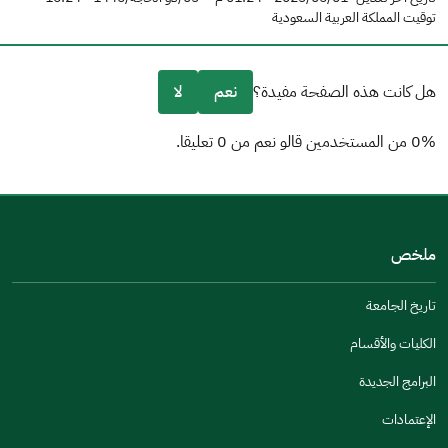
توقيت المملكة العربية السعودية
هل كانت هذه الصفحة مفيدة؟
نعم
لا
0% من المستخدمين قالو نعم من 0 تعليقا.
من فضلك أخبرنا بالسبب
(يمكنك اختيار خيارات متعددة)
ملخص
مكتوبة بشكل جيد
الإجابات كانت مرتبطة
تاريخ الجامعة
تصميمه يجعله سهل القراءة
الكليات والأقسام
أخرى
البرامج الجديدة
كانت مفيدة
الإعتمادات