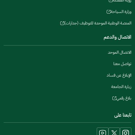
رؤية المملكة
new
(opens
a
window)
in
وزارة السياحة
new
(opens
a
window)
in
المنصة الوطنية الموحدة للتوظيف (جدارات)
new
(opens
a
window)
in
الاتصال والدعم
new
a
window)
new
الاتصال الموحد
window)
تواصل معنا
الإبلاغ عن فساد
زيارة الجامعة
بلاغ رقمي
(opens
in
تابعنا على
a
new
window)