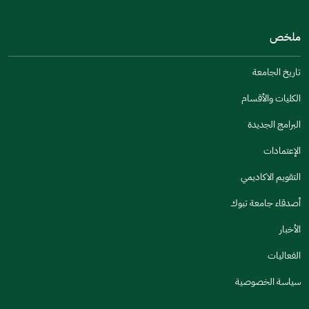
من فضلك أخبرنا بالسبب
(يمكنك اختيار خيارات متعددة)
ملخص
مكتوبة بشكل جيد
الإجابات كانت مرتبطة
تاريخ الجامعة
تصميمه يجعله سهل القراءة
الكليات والأقسام
أخرى
البرامج الجديدة
كانت مفيدة
الإعتمادات
جنس
التقويم الاكاديمي
ذكر
انثى
أصدقاء جامعة تبوك
الأخبار
الفعاليات
اخبرنا عن تجربتك في هذه الخدمة
سياسة الخصوصية