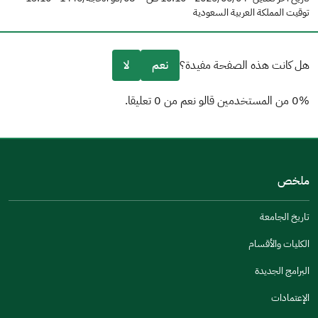
توقيت المملكة العربية السعودية
هل كانت هذه الصفحة مفيدة؟
نعم
لا
0% من المستخدمين قالو نعم من 0 تعليقا.
من فضلك أخبرنا بالسبب
(يمكنك اختيار خيارات متعددة)
ملخص
مكتوبة بشكل جيد
الإجابات كانت مرتبطة
تاريخ الجامعة
تصميمه يجعله سهل القراءة
الكليات والأقسام
أخرى
البرامج الجديدة
كانت مفيدة
الإعتمادات