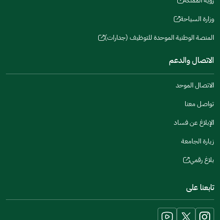
رؤية المملكة
new
(opens
a
window)
in
وزارة السياحة
new
(opens
a
window)
in
المنصة الوطنية الموحدة للتوظيف (جدارات)
new
(opens
a
window)
in
الاتصال والدعم
new
a
window)
new
الاتصال الموحد
window)
تواصل معنا
الإبلاغ عن فساد
زيارة الجامعة
بلاغ رقمي
(opens
in
تابعنا على
a
new
window)