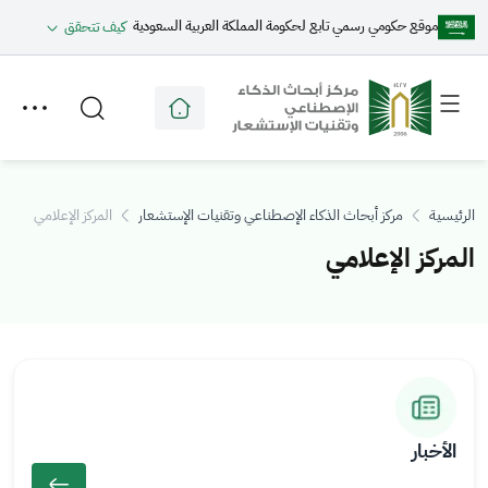
موقع حكومي رسمي تابع لحكومة المملكة العربية السعودية
كيف تتحقق
Toggle
Toggle
secondary
main
menu
menu
الرئيسية
مركز أبحاث الذكاء الإصطناعي وتقنيات الإستشعار
المركز الإعلامي
المركز الإعلامي
ال
ال
ص
ص
ور
ور
الأخبار
ة
ة
را