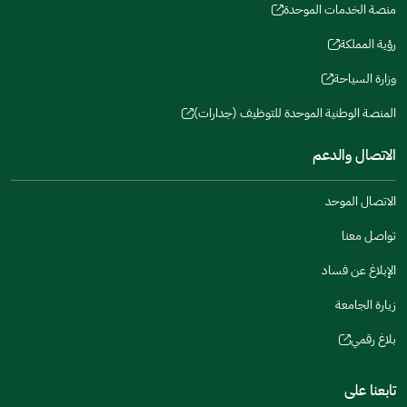
window)
in
منصة الخدمات الموحدة
new
(opens
a
window)
in
رؤية المملكة
new
(opens
a
window)
in
وزارة السياحة
new
(opens
a
window)
in
المنصة الوطنية الموحدة للتوظيف (جدارات)
new
(opens
a
window)
in
الاتصال والدعم
new
a
window)
new
الاتصال الموحد
window)
تواصل معنا
الإبلاغ عن فساد
زيارة الجامعة
بلاغ رقمي
(opens
in
تابعنا على
a