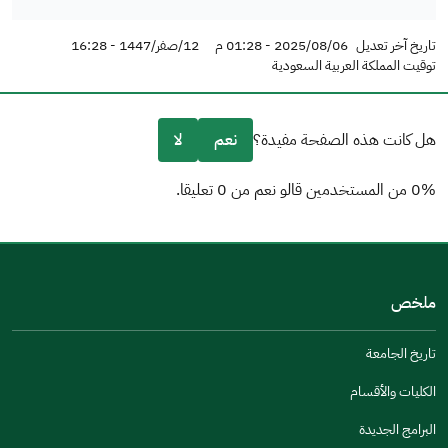
تاريخ آخر تعديل
2025/08/06 - 01:28 م
12/صفر/1447 - 16:28
توقيت المملكة العربية السعودية
هل كانت هذه الصفحة مفيدة؟
نعم
لا
0% من المستخدمين قالو نعم من 0 تعليقا.
من فضلك أخبرنا بالسبب
(يمكنك اختيار خيارات متعددة)
ملخص
مكتوبة بشكل جيد
الإجابات كانت مرتبطة
تاريخ الجامعة
تصميمه يجعله سهل القراءة
الكليات والأقسام
أخرى
البرامج الجديدة