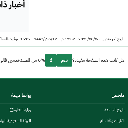
أخبار ذ
تاريخ آخر تعديل
2025/08/06 - 12:02 م
12/صفر/1447 - 15:02
توقيت المملك
هل كانت هذه الصفحة مفيدة؟
نعم
لا
0% من المستخدمين قالو نعم من 0 تعليقا.
من فضلك أخبرنا بالسبب
(يمكنك اختيار خيارات متعددة)
ملخص
روابط مهمة
مكتوبة بشكل جيد
الإجابات كانت مرتبطة
تاريخ الجامعة
وزارة التعليم
(opens
in
تصميمه يجعله سهل القراءة
الكليات والأقسام
الهيئة السعودية للبيا
(opens
a