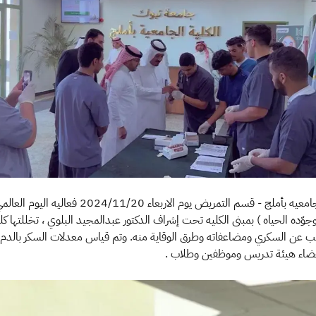
نفذت الكلية الجامعيه بأملج - قسم التمريض يوم الاربعاء 20
وّده الحياه ) بمبنى الكليه تحت إشراف الدكتور عبدالمجيد البلوي ، تخللتها كل
ن السكري ومضاعفاته وطرق الوقاية منه. وتم قياس معدلات السكر بالدم ل
اء هيئة تدريس وموظفين وطلاب .