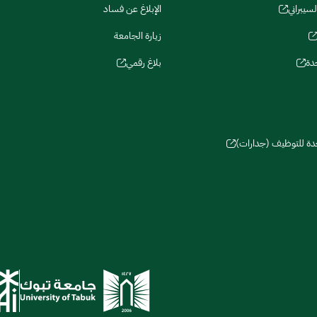
لسيبراني
الإبلاغ عن فساد
زيارة الجامعة
دة
بلاغ رقمي
حدة للتوظيف (جدارات)
سات