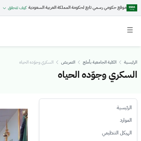
موقع حكومي رسمي تابع لحكومة المملكة العربية السعودية
كيف تتحقق
Toggle
Toggle
secondary
main
menu
menu
الرئيسية
الكلية الجامعية بأملج
التمريض
السكري وجوّده الحياه
السكري وجوّده الحياه
الرئيسية
الصورة
الموارد
الهيكل التنظيمي