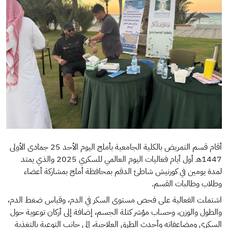
أقام قسم التمريض بالكلية الجامعية بأملج اليوم الأحد 25 جمادى الأولى
1447هـ أول أيام فعاليات اليوم العالمي للسكري 2025 والذي يمتد
لمدة يومين في كورنيش شاطئ الدقم بمحافظة أملج بمشاركة أعضاء
وطلاب وطالبات القسم.
اشتملت الفعالية على فحص مستوى السكر في الدم، وقياس ضغط الدم،
والطول والوزن، وحساب مؤشر كتلة الجسم، إضافة إلى أركان توعوية حول
السكري ومضاعفاته وأحدث الطرق العلاجية، إلى جانب التوعية بالتغذية