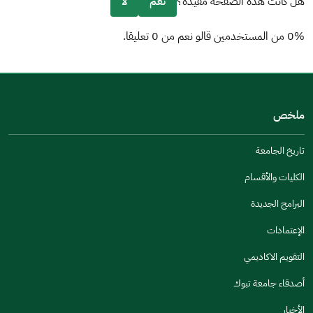
هل كانت هذه الصفحة مفيدة؟
نعم
لا
0% من المستخدمين قالو نعم من 0 تعليقا.
من فضلك أخبرنا بالسبب
(يمكنك اختيار خيارات متعددة)
ملخص
مكتوبة بشكل جيد
الإجابات كانت مرتبطة
تاريخ الجامعة
تصميمه يجعله سهل القراءة
الكليات والأقسام
أخرى
البرامج الجديدة
كانت مفيدة
الإعتمادات
جنس
التقويم الاكاديمي
ذكر
انثى
أصدقاء جامعة تبوك
الأخبار