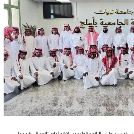
عية بأملج اليوم الأربعاء الموافق 4-11-1447هـ ورشة عمل تعريفية لطلاب الثانوية العامة بمحافظة أملج، ثانوية الحرة و مدارس