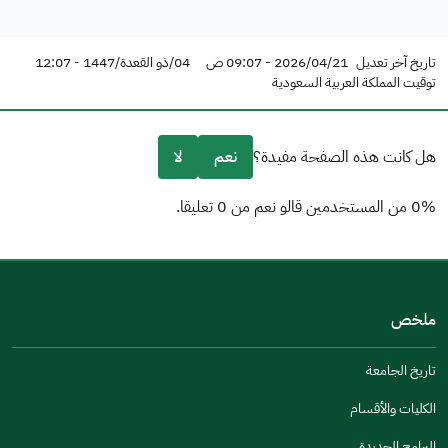
تاريخ آخر تعديل
2026/04/21 - 09:07 ص
04/ذو القعدة/1447 - 12:07
توقيت المملكة العربية السعودية
هل كانت هذه الصفحة مفيدة؟
نعم
لا
0% من المستخدمين قالو نعم من 0 تعليقا.
من فضلك أخبرنا بالسبب
(يمكنك اختيار خيارات متعددة)
ملخص
مكتوبة بشكل جيد
الإجابات كانت مرتبطة
تاريخ الجامعة
تصميمه يجعله سهل القراءة
الكليات والأقسام
أخرى
البرامج الجديدة