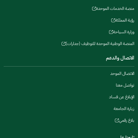
(opens
a
window)
in
منصة الخدمات الموحدة
new
(opens
a
window)
in
رؤية المملكة
new
(opens
a
window)
in
وزارة السياحة
new
(opens
a
window)
in
المنصة الوطنية الموحدة للتوظيف (جدارات)
new
(opens
a
window)
in
الاتصال والدعم
new
a
window)
new
الاتصال الموحد
window)
تواصل معنا
الإبلاغ عن فساد
زيارة الجامعة
بلاغ رقمي
(opens
in
تابعنا على