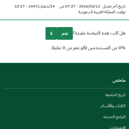
تاريخ آخر تعديل
2026/02/12 - 07:27 ص
24/شعبان/1447 - 10:27
توقيت المملكة العربية السعودية
هل كانت هذه الصفحة مفيدة؟
نعم
لا
0% من المستخدمين قالو نعم من 0 تعليقا.
من فضلك أخبرنا بالسبب
(يمكنك اختيار خيارات متعددة)
ملخص
مكتوبة بشكل جيد
الإجابات كانت مرتبطة
تاريخ الجامعة
تصميمه يجعله سهل القراءة
الكليات والأقسام
أخرى
البرامج الجديدة
كانت مفيدة
الإعتمادات