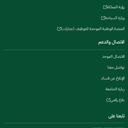
a
window)
in
رؤية المملكة
new
(opens
a
window)
in
وزارة السياحة
new
(opens
a
window)
in
المنصة الوطنية الموحدة للتوظيف (جدارات)
new
(opens
a
window)
in
الاتصال والدعم
new
a
window)
new
الاتصال الموحد
window)
تواصل معنا
الإبلاغ عن فساد
زيارة الجامعة
بلاغ رقمي
(opens
in
تابعنا على
a
new