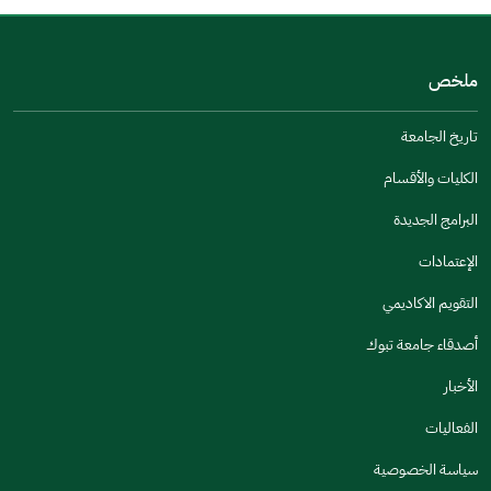
من فضلك أخبرنا بالسبب
(يمكنك اختيار خيارات متعددة)
ملخص
مكتوبة بشكل جيد
الإجابات كانت مرتبطة
تاريخ الجامعة
تصميمه يجعله سهل القراءة
الكليات والأقسام
أخرى
البرامج الجديدة
كانت مفيدة
الإعتمادات
جنس
التقويم الاكاديمي
ذكر
انثى
أصدقاء جامعة تبوك
الأخبار
الفعاليات
اخبرنا عن تجربتك في هذه الخدمة
سياسة الخصوصية