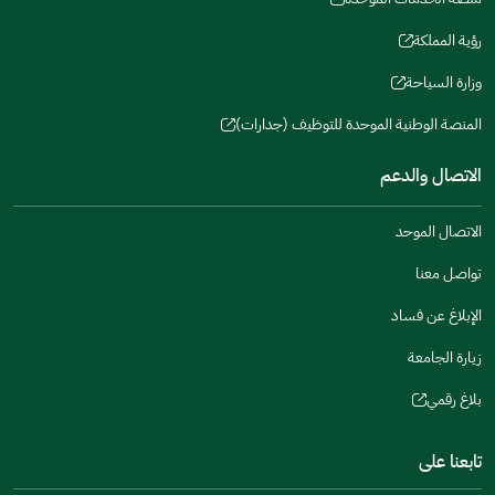
new
(opens
a
window)
in
رؤية المملكة
new
(opens
a
window)
in
وزارة السياحة
new
(opens
a
window)
in
المنصة الوطنية الموحدة للتوظيف (جدارات)
new
(opens
a
window)
in
الاتصال والدعم
new
a
window)
new
الاتصال الموحد
window)
تواصل معنا
الإبلاغ عن فساد
زيارة الجامعة
بلاغ رقمي
(opens
in
تابعنا على
a
new