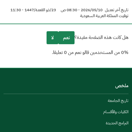
تاريخ آخر تعديل
2026/05/10 - 08:30 ص
23/ذو القعدة/1447 - 11:30
توقيت المملكة العربية السعودية
هل كانت هذه الصفحة مفيدة؟
نعم
لا
0% من المستخدمين قالو نعم من 0 تعليقا.
من فضلك أخبرنا بالسبب
(يمكنك اختيار خيارات متعددة)
ملخص
مكتوبة بشكل جيد
الإجابات كانت مرتبطة
تاريخ الجامعة
تصميمه يجعله سهل القراءة
الكليات والأقسام
أخرى
البرامج الجديدة
كانت مفيدة