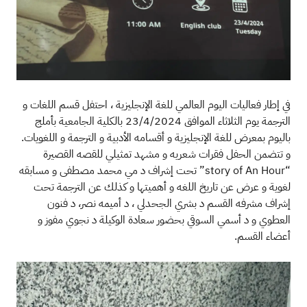
في إطار فعاليات اليوم العالمي للغة الإنجليزية ، احتفل قسم اللغات و
الترجمة يوم الثلاثاء الموافق 23/4/2024 بالكلية الجامعية بأملج
باليوم بمعرض للغة الإنجليزية و أقسامه الأدبية و الترجمة و اللغويات.
و تتضمن الحفل فقرات شعريه و مشهد تمثيلي للقصه القصيرة
“story of An Hour” تحت إشراف د مي محمد مصطفى و مسابقه
لغوية و عرض عن تاريخ اللغه و أهميتها و كذلك عن الترجمة تحت
إشراف مشرفه القسم د بشري الجحدلي ، د أميمه نصر، د فنون
العطوي و د أسمي السوقي بحضور سعادة الوكيلة د نجوي مفوز و
أعضاء القسم​​​.
الصورة
الصو