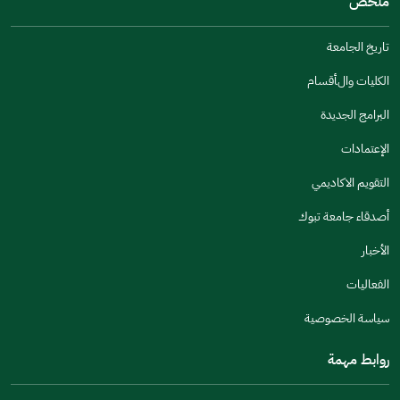
ملخص
مكتوبة بشكل جيد
الإجابات كانت مرتبطة
تاريخ الجامعة
تصميمه يجعله سهل القراءة
الكليات والأقسام
أخرى
البرامج الجديدة
كانت مفيدة
الإعتمادات
جنس
التقويم الاكاديمي
ذكر
انثى
أصدقاء جامعة تبوك
الأخبار
الفعاليات
اخبرنا عن تجربتك في هذه الخدمة
سياسة الخصوصية
روابط مهمة