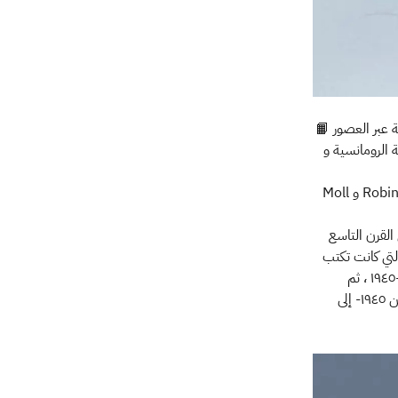
 الرواية الإنجليزية عبر العصور 📙
 الرومانسية و
ثم التعريف بالرواية الإنجليزية بمفهومها الشامل عبر أعمال دانيال ديفو Robinson Crusoe (1719) و Moll
 في القرن التاسع
التي كانت تكتب
على أطلال الحرب العالمية و التي ركزت على التصوير الحقيقي لقضايا المرأة و الإنسان من ١٩٠٠-١٩٤٥ ، ثم
الرواية مابعد الحديثة و التي ركزت على موقف الافراد من القوى الخفية و غيره من المواضيع من ١٩٤٥- إلى