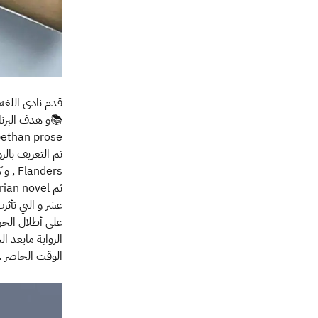
📚و هدف البرنام
bethan prose.
Flanders , و كذلك الرواية الرسائلية Pamela (1741) لكاتبها سامويل ريتشاردسون .
عشر و التي تأثر
الوقت الحاضر .ق
الصورة