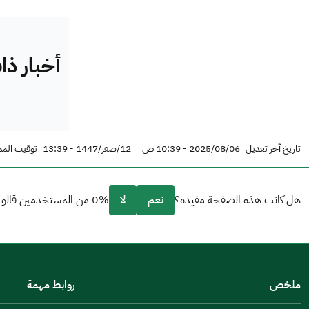
أخبار ذ
تاريخ آخر تعديل
2025/08/06 - 10:39 ص
12/صفر/1447 - 13:39
توقيت المم
هل كانت هذه الصفحة مفيدة؟
نعم
لا
0% من المستخدمين قالو نعم من 0 تعليقا.
من فضلك أخبرنا بالسبب
(يمكنك اختيار خيارات متعددة)
ملخص
روابط مهمة
مكتوبة بشكل جيد