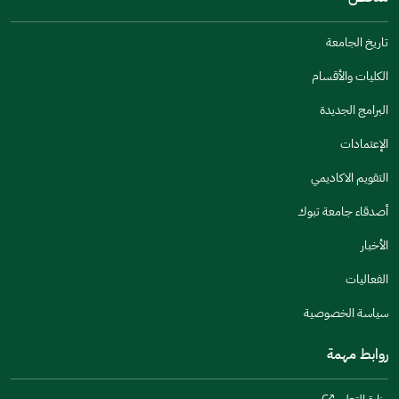
مكتوبة بشكل جيد
الإجابات كانت مرتبطة
تاريخ الجامعة
تصميمه يجعله سهل القراءة
الكليات والأقسام
أخرى
البرامج الجديدة
كانت مفيدة
الإعتمادات
جنس
التقويم الاكاديمي
ذكر
انثى
أصدقاء جامعة تبوك
الأخبار
الفعاليات
اخبرنا عن تجربتك في هذه الخدمة
سياسة الخصوصية
روابط مهمة