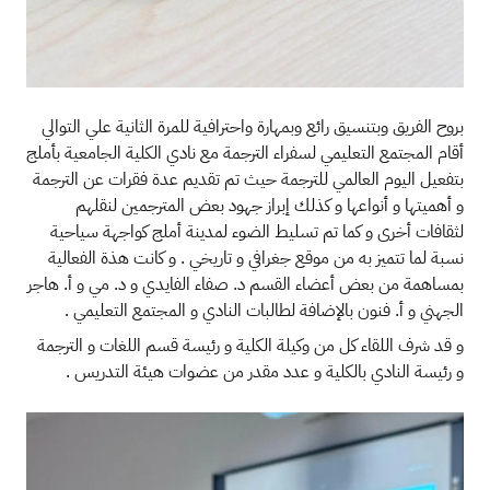
بروح الفريق وبتنسيق رائع وبمهارة واحترافية للمرة الثانية علي التوالي
أقام المجتمع التعليمي لسفراء الترجمة مع نادي الكلية الجامعية بأملج
بتفعيل اليوم العالمي للترجمة حيث تم تقديم عدة فقرات عن الترجمة
و أهميتها و أنواعها و كذلك إبراز جهود بعض المترجمين لنقلهم
لثقافات أخرى و كما تم تسليط الضوء لمدينة أملج كواجهة سياحية
نسبة لما تتميز به من موقع جغرافي و تاريخي . و كانت هذة الفعالية
بمساهمة من بعض أعضاء القسم د. صفاء الفايدي و د. مي و أ. هاجر
الجهني و أ. فنون بالإضافة لطالبات النادي و المجتمع التعليمي .
و قد شرف اللقاء كل من وكيلة الكلية و رئيسة قسم اللغات و الترجمة
و رئيسة النادي بالكلية و عدد مقدر من عضوات هيئة التدريس .
الصورة