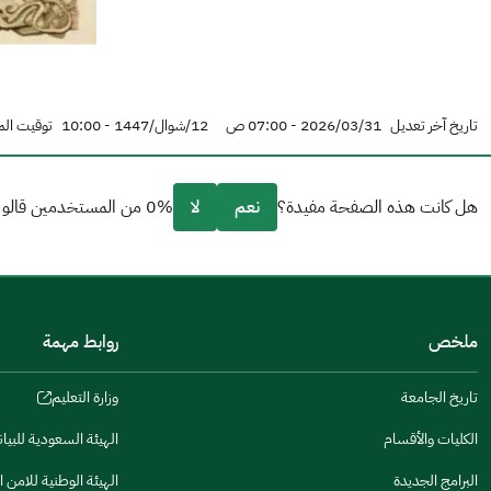
تاريخ آخر تعديل
2026/03/31 - 07:00 ص
12/شوال/1447 - 10:00
توقيت الم
هل كانت هذه الصفحة مفيدة؟
نعم
لا
0% من المستخدمين قالو نعم من 0 تعليقا.
من فضلك أخبرنا بالسبب
(يمكنك اختيار خيارات متعددة)
ملخص
روابط مهمة
مكتوبة بشكل جيد
الإجابات كانت مرتبطة
تاريخ الجامعة
وزارة التعليم
(opens
in
تصميمه يجعله سهل القراءة
الكليات والأقسام
الهيئة السعودية للبيا
(opens
a
in
البرامج الجديدة
الهيئة الوطنية للامن ا
أخرى
new