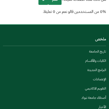
0% من المستخدمين قالو نعم من 0 تعليقا.
من فضلك أخبرنا بالسبب
(يمكنك اختيار خيارات متعددة)
ملخص
مكتوبة بشكل جيد
الإجابات كانت مرتبطة
تاريخ الجامعة
تصميمه يجعله سهل القراءة
الكليات والأقسام
أخرى
البرامج الجديدة
كانت مفيدة
الإعتمادات
جنس
التقويم الاكاديمي
ذكر
انثى
أصدقاء جامعة تبوك
الأخبار