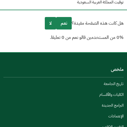
توقيت المملكة العربية السعودية
هل كانت هذه الصفحة مفيدة؟
نعم
لا
0% من المستخدمين قالو نعم من 0 تعليقا.
من فضلك أخبرنا بالسبب
(يمكنك اختيار خيارات متعددة)
ملخص
مكتوبة بشكل جيد
الإجابات كانت مرتبطة
تاريخ الجامعة
تصميمه يجعله سهل القراءة
الكليات والأقسام
أخرى
البرامج الجديدة
كانت مفيدة
الإعتمادات
جنس
التقويم الاكاديمي