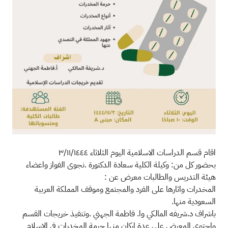
اقام قسم الدراسات الاسلامية اليوم الثلاثاء ٣/١١/١٤٤٤
بحضور كل من: وكيلة الكلية سعادة الدكتورة .نجوى الفواز واعضاء
هيئة التدريس والطالبات معرض عن :
المخدرات واثارها على الفرد والمجتمع وموقف المملكة العربية
السعودية منها.
باشراف د.شريفه المالكي وا. فاطمة الجهني .وتنفيذ خريجات القسم
واحتوى المعرض على عدة اركان منها حرمة المخدرات في الاسلام