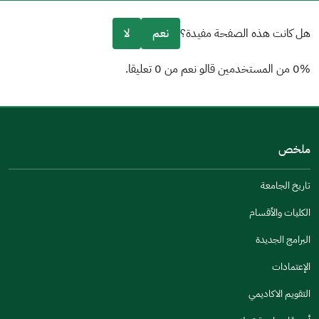
هل كانت هذه الصفحة مفيدة؟
نعم
لا
0% من المستخدمين قالو نعم من 0 تعليقا.
من فضلك أخبرنا بالسبب
(يمكنك اختيار خيارات متعددة)
ملخص
مكتوبة بشكل جيد
الإجابات كانت مرتبطة
تاريخ الجامعة
تصميمه يجعله سهل القراءة
الكليات والأقسام
أخرى
البرامج الجديدة
كانت مفيدة
الإعتمادات
جنس
التقويم الاكاديمي
ذكر
انثى