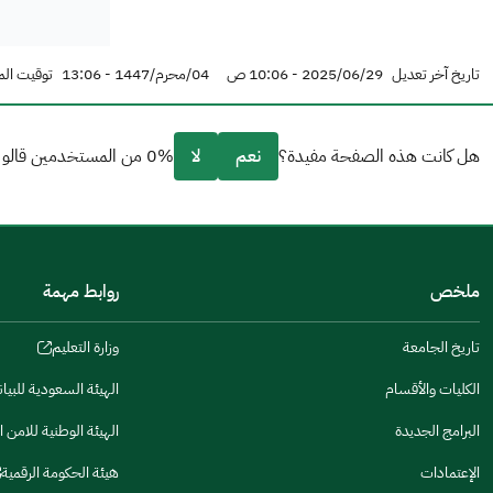
تاريخ آخر تعديل
2025/06/29 - 10:06 ص
04/محرم/1447 - 13:06
توقيت الم
هل كانت هذه الصفحة مفيدة؟
نعم
لا
0% من المستخدمين قالو نعم من 0 تعليقا.
من فضلك أخبرنا بالسبب
(يمكنك اختيار خيارات متعددة)
ملخص
روابط مهمة
مكتوبة بشكل جيد
الإجابات كانت مرتبطة
تاريخ الجامعة
وزارة التعليم
(opens
in
تصميمه يجعله سهل القراءة
الكليات والأقسام
الهيئة السعودية للبيا
(opens
a
in
البرامج الجديدة
الهيئة الوطنية للامن ا
أخرى
new
(opens
a
window)
in
الإعتمادات
هيئة الحكومة الرقمية
كانت مفيدة
new
(opens