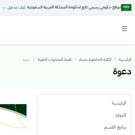
موقع حكومي رسمي تابع لحكومة المملكة العربية السعودية
كيف تتحقق
Toggle
Toggle
secondary
main
menu
menu
الرئيسية
الكلية الجامعية بضباء
تقنية المختبرات الطبية
دعوة
دعوة
الرئيسية
الصورة
الموارد
برامج القسم