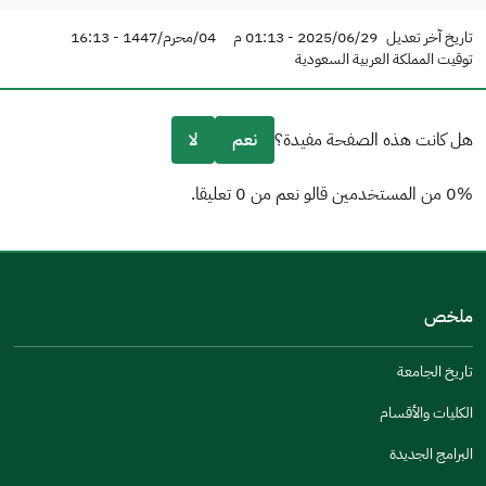
تاريخ آخر تعديل
2025/06/29 - 01:13 م
04/محرم/1447 - 16:13
توقيت المملكة العربية السعودية
هل كانت هذه الصفحة مفيدة؟
نعم
لا
0% من المستخدمين قالو نعم من 0 تعليقا.
من فضلك أخبرنا بالسبب
(يمكنك اختيار خيارات متعددة)
ملخص
مكتوبة بشكل جيد
الإجابات كانت مرتبطة
تاريخ الجامعة
تصميمه يجعله سهل القراءة
الكليات والأقسام
أخرى
البرامج الجديدة
كانت مفيدة