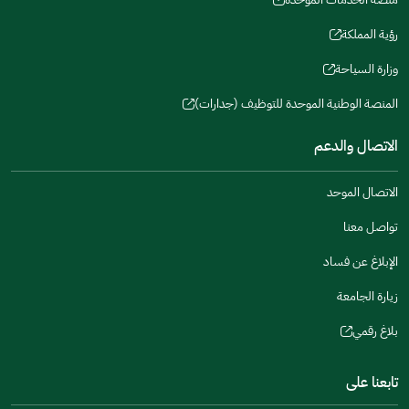
new
(opens
a
window)
in
رؤية المملكة
new
(opens
a
window)
in
وزارة السياحة
new
(opens
a
window)
in
المنصة الوطنية الموحدة للتوظيف (جدارات)
new
(opens
a
window)
in
الاتصال والدعم
new
a
window)
new
الاتصال الموحد
window)
تواصل معنا
الإبلاغ عن فساد
زيارة الجامعة
بلاغ رقمي
(opens
in
تابعنا على
a
new